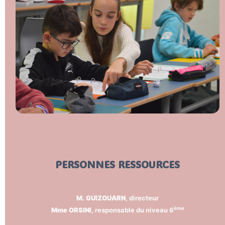
PERSONNES RESSOURCES
M. GUIZOUARN
, directeur
ème
Mme ORSINI
, responsable du niveau 6